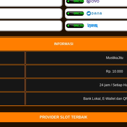
INFORMASI
MustikaJitu
Rp. 10.000
24 jam / Setiap Ha
Bank Lokal, E-Wallet dan 
PROVIDER SLOT TERBAIK