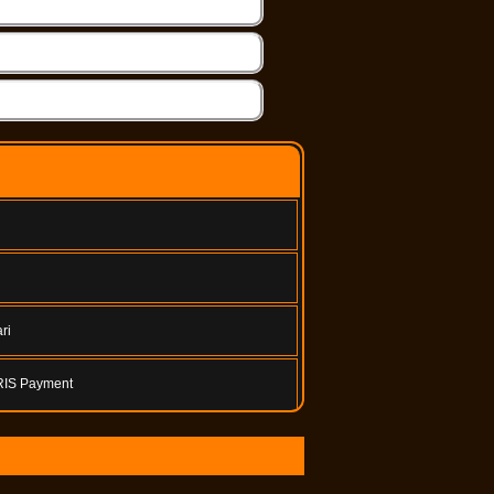
ri
QRIS Payment